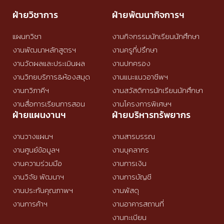
ฝ่ายวิชาการ
ฝ่ายพัฒนากิจการฯ
แผนกวิชา
งานกิจกรรมนักเรียนนักศึกษา
งานพัฒนาหลักสูตรฯ
งานครูที่ปรึกษา
งานวัดผลและประเมินผล
งานปกครอง
งานวิทยบริการ&ห้องสมุด
งานแนะแนวอาชีพฯ
งานทวิภาคีฯ
งานสวัสดิการนักเรียนนักศึกษา
งานสื่อการเรียนการสอน
งานโครงการพิเศษฯ
ฝ่ายแผนงานฯ
ฝ่ายบริหารทรัพยากร
งานวางแผนฯ
งานสารบรรณ
งานศูนย์ข้อมูลฯ
งานบุคลากร
งานความร่วมมือ
งานการเงิน
งานวิจัย พัฒนาฯ
งานการบัญชี
งานประกันคุณภาพฯ
งานพัสดุ
งานการค้าฯ
งานอาคารสถานที่
งานทะเบียน