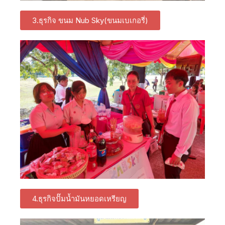
3.ธุรกิจ ขนม Nub Sky(ขนมเบเกอรี่)
4.ธุรกิจปั๊มน้ำมันหยอดเหรียญ